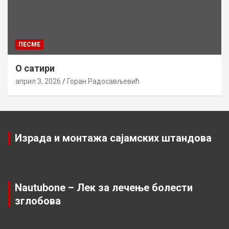
ПЕСМЕ
О сатири
април 3, 2026
Горан Радосављевић
Израда и монтажа сајамских штандова
Nautubone – Лек за лечење болести
зглобова