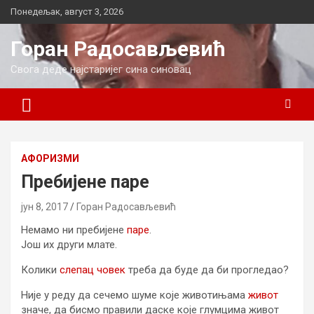
Skip
Понедељак, август 3, 2026
to
content
Горан Радосављевић
Свога деде најстаријег сина синовац
AФОРИЗМИ
Пребијене паре
јун 8, 2017
Горан Радосављевић
Немамо ни пребијене
паре
.
Још их други млате.
Колики
слепац
човек
треба да буде да би прогледао?
Није у реду да сечемо шуме које животињама
живот
значе, да бисмо правили даске које глумцима живот