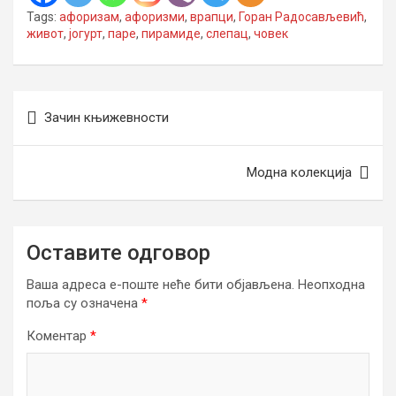
Tags:
афоризам
,
афоризми
,
врапци
,
Горан Радосављевић
,
живот
,
јогурт
,
паре
,
пирамиде
,
слепац
,
човек
Кретање
Зачин књижевности
чланка
Модна колекција
Оставите одговор
Ваша адреса е-поште неће бити објављена.
Неопходна
поља су означена
*
Коментар
*