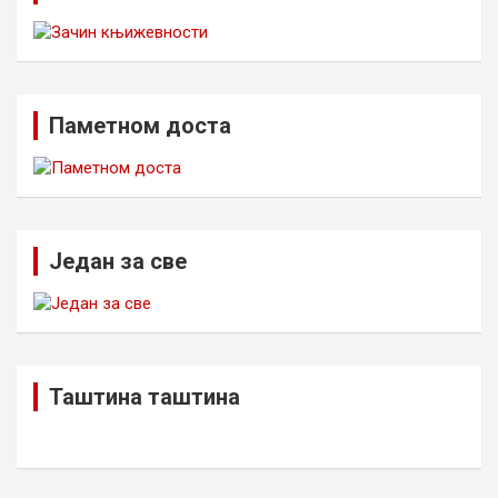
Паметном доста
Један за све
Таштина таштина