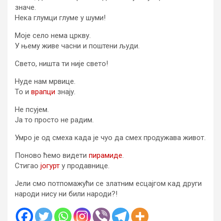
значе.
Нека глумци глуме у шуми!
Моје село нема цркву.
У њему живе часни и поштени људи.
Свето, ништа ти није свето!
Нуде нам мрвице.
То и
врапци
знају.
Не псујем.
Ја то просто не радим.
Умро је од смеха када је чуо да смех продужава живот.
Поново ћемо видети
пирамиде
.
Стигао
јогурт
у продавнице.
Јели смо потпомажући се златним есцајгом кад други
народи нису ни били народи?!