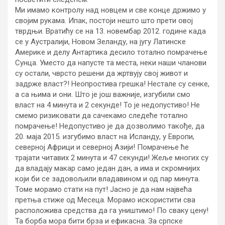
Ми имамо контролу над новцем и све конце држимо у
својим рукама. Ипак, постоји нешто што прети овој
тврдњи. Вратићу се на 13. новембар 2012. године када
се у Аустралији, Новом Зеланду, на југу Латинске
Америке и делу Антартика десило тотално помрачење
Сунца. Уместо да напусте та места, неки наши чланови
су остали, чврсто решени да жртвују свој живот и
задрже власт?! Неопростива грешка! Нестале су сенке,
а са њима и они. Што је још важније, изгубили смо
власт на 4 минута и 2 секунде! То је недопустиво! Не
смемо ризиковати да сачекамо следеће тотално
помрачење! Недопустиво је да дозволимо такође, да
20. маја 2015. изгубимо власт на Исланду, у Европи,
северној Африци и северној Азији! Помрачење ће
трајати читавих 2 минута и 47 секунди! Жеље многих су
да владају макар само један дан, а има и скромнијих
који би се задовољили владавином и од пар минута.
Томе морамо стати на пут! Јасно је да нам највећа
претња стиже од Месеца. Морамо искористити сва
расположива средства да га уништимо! По сваку цену!
Та борба мора бити брза и ефикасна. За српске