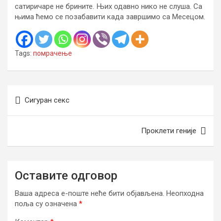
сатиричаре не брините. Њих одавно нико не слуша. Са
њима ћемо се позабавити када завршимо са Месецом.
Tags:
помрачење
Кретање
Сигуран секс
чланка
Проклети геније
Оставите одговор
Ваша адреса е-поште неће бити објављена.
Неопходна
поља су означена
*