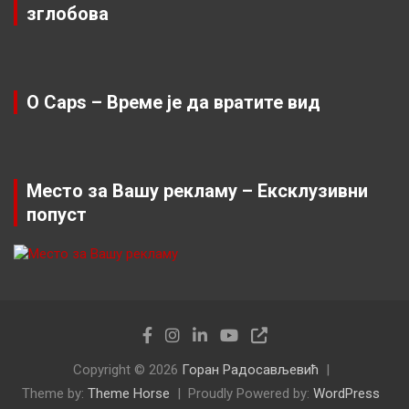
зглобова
O Caps – Време је да вратите вид
Место за Вашу рекламу – Ексклузивни
попуст
Copyright © 2026
Горан Радосављевић
Theme by:
Theme Horse
Proudly Powered by:
WordPress