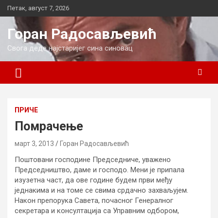
Skip
Петак, август 7, 2026
to
content
Горан Радосављевић
Свога деде најстаријег сина синовац
ПРИЧЕ
Помрачење
март 3, 2013
Горан Радосављевић
Поштовани господине Председниче, уважено
Председништво, даме и господо. Мени је припала
изузетна част, да ове године будем први међу
једнакима и на томе се свима срдачно захваљујем.
Након препорука Савета, почасног Генералног
секретара и консултација са Управним одбором,