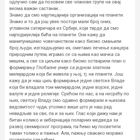
одлучио сам да позовем све чланове групе на овај
веома важан састанак…
Знамо да смо најутицајнија организација на планети.
Знамо и то да још увек постоји мали број оних,
углавном сатиричара из Србије, који тврде да смо
најподмуклија бића на планети. Они кажу да
манипунишемо човечанством како бисмо смањили
број људи, изгладњујемо их, ометамо лечење канцера
природним путем, играмо се са њима као мачка са
мишем, а све са циљем како бисмо остварили план о
формирању Глобалне уније са једном златном
милијардом која би живела у њој, тј. на планети. Још
кажу да је наш циљ формирање једне светске Владе
која би владала том милијардом, једне војске, једне
валуте и једне религије. Срећом по нас, а на несрећу по
њих, светску Владу смо одавно формирали и њихова
видовитост чуди, утолико више што је наш рад
невидљив за све, па и за њих. Глас који дижу нам је
битан колико и хибернација поларних медведа за
развој свемирског програма, па ћемо му посветити
таман толико и пажње. Али, пажњу свакако морамо
посветити следећем: