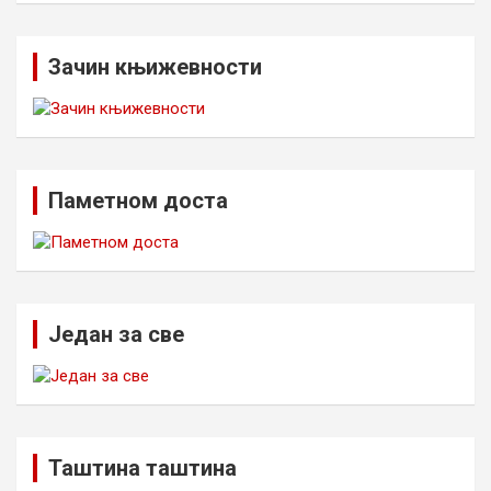
Зачин књижевности
Паметном доста
Један за све
Таштина таштина