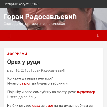
Skip
Четвртак, август 6, 2026
to
content
Горан Радосављевић
Свога деде најстаријег сина синовац
AФОРИЗМИ
Орах у руци
март 16, 2015
Горан Радосављевић
Ко каже да ништа немамо?
Имамо
разлог
да будемо забринути!
Појешћу и овог самоубицу на мосту, рече
људождер
.
Штета да се баци.
Не бих јој узео
орах
из
руке
ни да имам проблем са