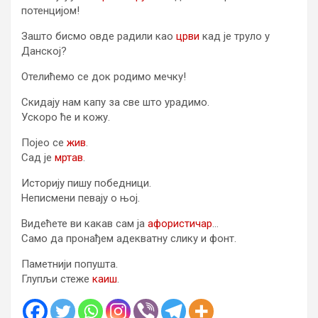
потенцијом!
Зашто бисмо овде радили као
црви
кад је труло у
Данској?
Отелићемо се док родимо мечку!
Скидају нам капу за све што урадимо.
Ускоро ће и кожу.
Појео се
жив
.
Сад је
мртав
.
Историју пишу победници.
Неписмени певају о њој.
Видећете ви какав сам ја
афористичар
…
Само да пронађем адекватну слику и фонт.
Паметнији попушта.
Глупљи стеже
каиш
.