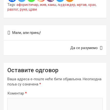
Tags:
афористичар
,
жив
,
каиш
,
људождер
,
мртав
,
орах
,
разлог
,
руке
,
црви
Кретање
Мали, али принц!
чланка
Да се разумемо
Оставите одговор
Ваша адреса е-поште неће бити објављена.
Неопходна
поља су означена
*
Коментар
*