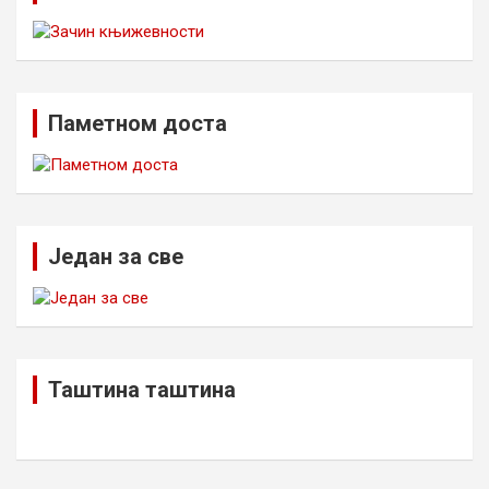
Паметном доста
Један за све
Таштина таштина