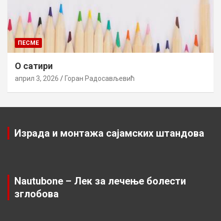
ПЕСМЕ
О сатири
април 3, 2026
Горан Радосављевић
Израда и монтажа сајамских штандова
Nautubone – Лек за лечење болести
зглобова