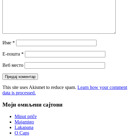
Име
*
Е-пошта
*
Веб место
This site uses Akismet to reduce spam.
Learn how your comment
data is processed.
Моји омиљени сајтови
Minut priče
Majamigo
Lakapana
O Caps