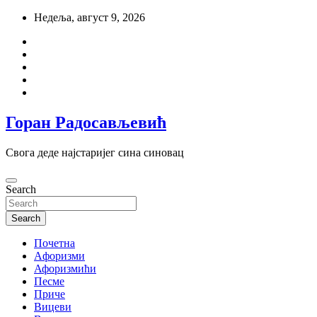
Skip
Недеља, август 9, 2026
to
content
Горан Радосављевић
Свога деде најстаријег сина синовац
Search
Search
Почетна
Aфоризми
Афоризмићи
Песме
Приче
Вицеви