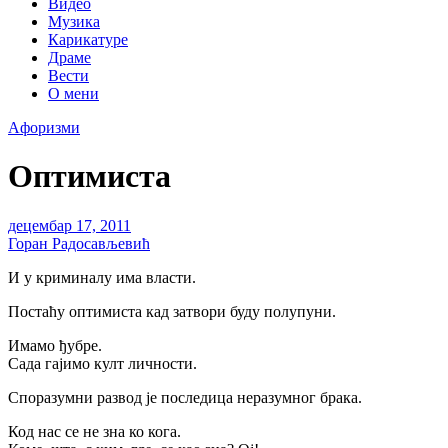
Видео
Музика
Карикатуре
Драме
Вести
О мени
Aфоризми
Оптимиста
децембар 17, 2011
Горан Радосављевић
И у криминалу има власти.
Постаћу оптимиста кад затвори буду полупуни.
Имамо ђубре.
Сада гајимо култ личности.
Споразумни развод је последица неразумног брака.
Код нас се не зна ко кога.