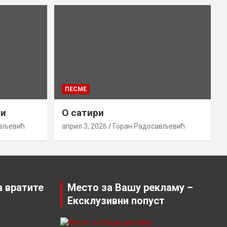
ПЕСМЕ
ци
О сатири
ављевић
април 3, 2026
Горан Радосављевић
а вратите
Место за Вашу рекламу –
Ексклузивни попуст