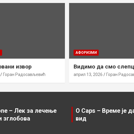
И
AФОРИЗМИ
вани извор
Видимо да смо слеп
Горан Радосављевић
април 13, 2026
Горан Радос
ne – Лек за лечење
O Caps – Време је д
и зглобова
вид