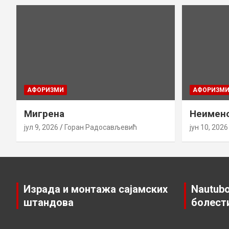
AФОРИЗМИ
AФОРИЗМ
Мигрена
Неимено
јул 9, 2026
Горан Радосављевић
јун 10, 2026
Израда и монтажа сајамских
Nautubo
штандова
болест