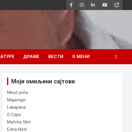
АТУРЕ
ДРАМЕ
ВЕСТИ
О МЕНИ
Моји омиљени сајтови
Minut priče
Majamigo
Lakapana
O Caps
Matcha Slim
Extra Next