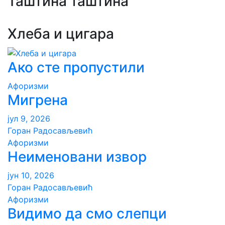
Таштина таштина
Хлеба и цигара
Ако сте пропустили
Aфоризми
Мигрена
јул 9, 2026
Горан Радосављевић
Aфоризми
Неименовани извор
јун 10, 2026
Горан Радосављевић
Aфоризми
Видимо да смо слепци