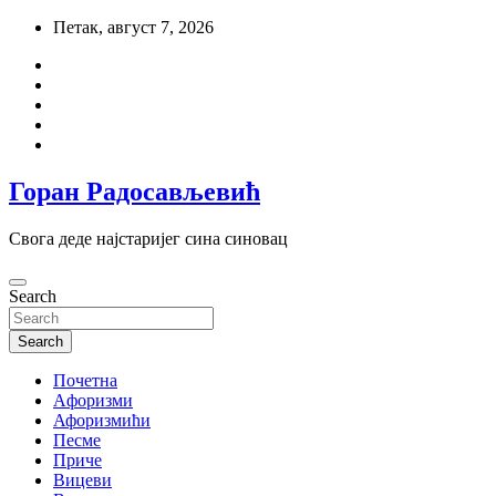
Skip
Петак, август 7, 2026
to
content
Горан Радосављевић
Свога деде најстаријег сина синовац
Search
Search
Почетна
Aфоризми
Афоризмићи
Песме
Приче
Вицеви