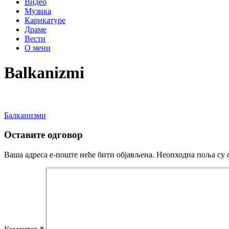
Видео
Музика
Карикатуре
Драме
Вести
О мени
Balkanizmi
Кретање
Балканизми
чланка
Оставите одговор
Ваша адреса е-поште неће бити објављена.
Неопходна поља су 