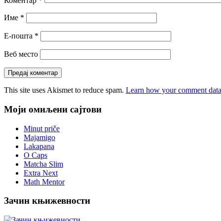
Коментар
*
Име
*
Е-пошта
*
Веб место
This site uses Akismet to reduce spam.
Learn how your comment data 
Моји омиљени сајтови
Minut priče
Majamigo
Lakapana
O Caps
Matcha Slim
Extra Next
Math Mentor
Зачин књижевности