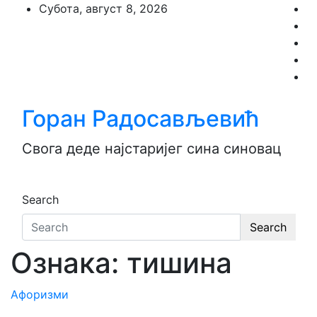
Skip
Субота, август 8, 2026
to
content
Горан Радосављевић
Свога деде најстаријег сина синовац
Search
Search
Ознака:
тишина
Aфоризми