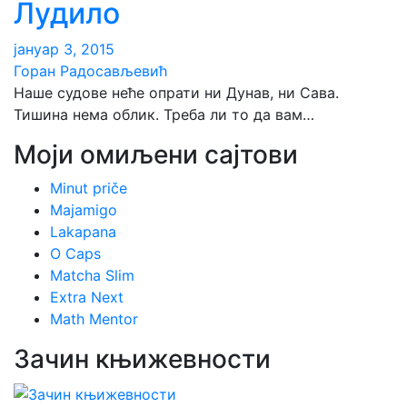
Лудило
јануар 3, 2015
Горан Радосављевић
Наше судове неће опрати ни Дунав, ни Сава.
Тишина нема облик. Треба ли то да вам…
Моји омиљени сајтови
Minut priče
Majamigo
Lakapana
O Caps
Matcha Slim
Extra Next
Math Mentor
Зачин књижевности