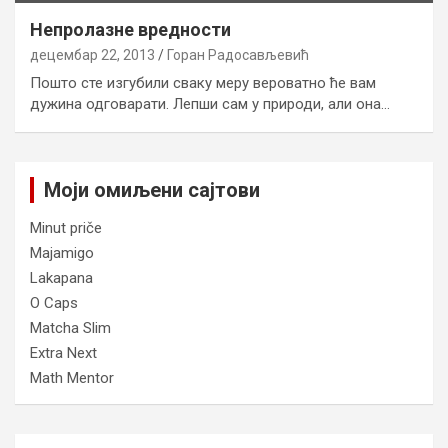
Непролазне вредности
децембар 22, 2013
Горан Радосављевић
Пошто сте изгубили сваку меру вероватно ће вам
дужина одговарати. Лепши сам у природи, али она…
Моји омиљени сајтови
Minut priče
Majamigo
Lakapana
O Caps
Matcha Slim
Extra Next
Math Mentor