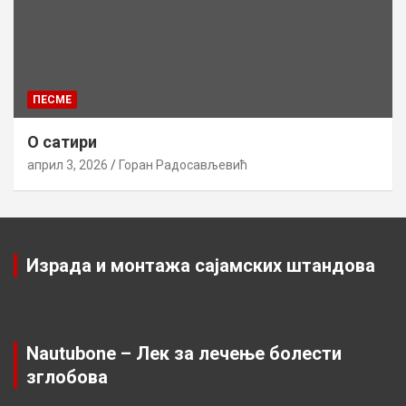
ПЕСМЕ
О сатири
април 3, 2026
Горан Радосављевић
Израда и монтажа сајамских штандова
Nautubone – Лек за лечење болести
зглобова