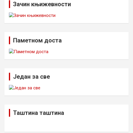
Зачин књижевности
Паметном доста
Један за све
Таштина таштина