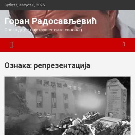
Skip
Субота, август 8, 2026
to
content
Горан Радосављевић
Свога деде најстаријег сина синовац
Ознака:
репрезентација