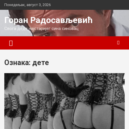
Skip
Понедељак, август 3, 2026
to
content
Горан Радосављевић
Свога деде најстаријег сина синовац
Ознака:
дете