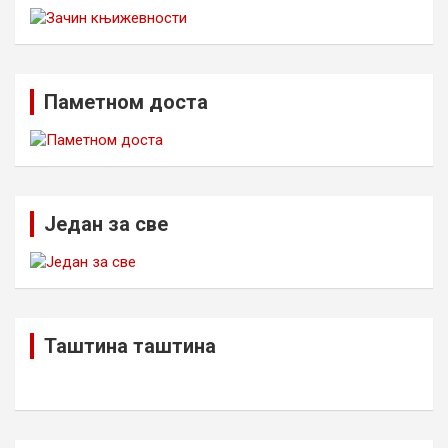
Паметном доста
Један за све
Таштина таштина