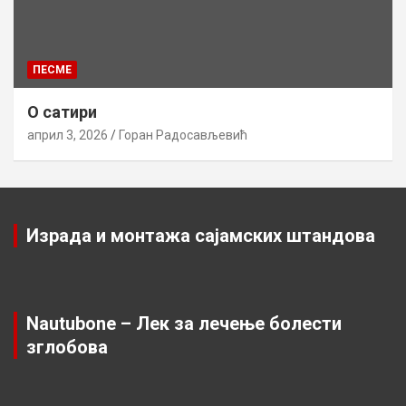
ПЕСМЕ
О сатири
април 3, 2026
Горан Радосављевић
Израда и монтажа сајамских штандова
Nautubone – Лек за лечење болести
зглобова