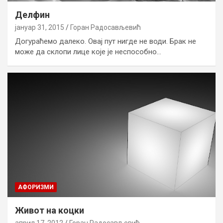
Делфин
јануар 31, 2015
Горан Радосављевић
Догураћемо далеко. Овај пут нигде не води. Брак не
може да склопи лице које је неспособно…
AФОРИЗМИ
Живот на коцки