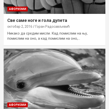
AФОРИЗМИ
Све саме ноге и гола дупета
октобар 2, 2016
Горан Радосављевић
Никако да средим мисли. Кад помислим на њу,
помислим на оно, а кад помислим на оно,…
AФОРИЗМИ