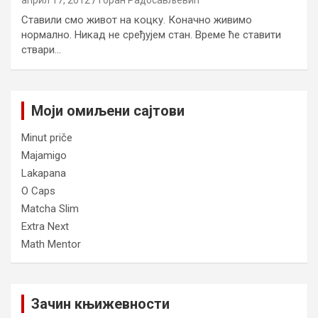
април 17, 2012
Горан Радосављевић
Ставили смо живот на коцку. Коначно живимо
нормално. Никад не сређујем стан. Време ће ставити
ствари…
Моји омиљени сајтови
Minut priče
Majamigo
Lakapana
O Caps
Matcha Slim
Extra Next
Math Mentor
Зачин књижевности