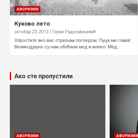
AФОРИЗМИ
Куково лето
октобар 23, 2013
Горан Радосављевић
Опростите ако вас стрељам погледом. Пуца ми глава!
Великодушно су нам обећали мед и млеко. Мед…
Ако сте пропустили
AФОРИЗМИ
AФОРИЗМ