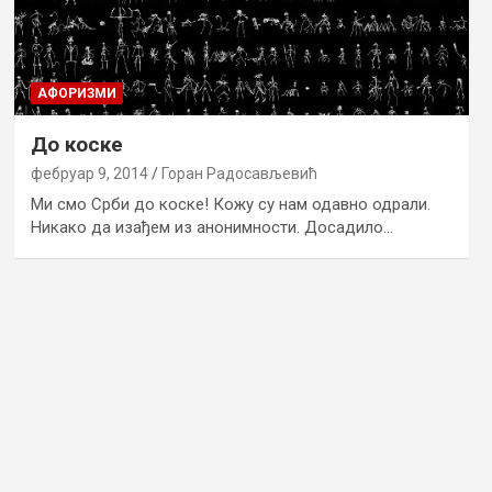
AФОРИЗМИ
До коске
фебруар 9, 2014
Горан Радосављевић
Ми смо Срби до коске! Кожу су нам одавно одрали.
Никако да изађем из анонимности. Досадило…