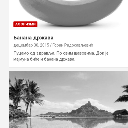
AФОРИЗМИ
Банана држава
децембар 30, 2015
Горан Радосављевић
Пуцамо од здравља. По свим шавовима. Док је
мајмуна биће и банана држава.