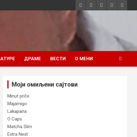
АТУРЕ
ДРАМЕ
ВЕСТИ
О МЕНИ
Моји омиљени сајтови
Minut priče
Majamigo
Lakapana
O Caps
Matcha Slim
Extra Next