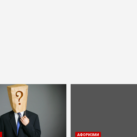
И
AФОРИЗМИ