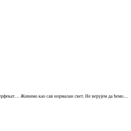
перфекат… Живимо као сав нормалан свет. Не верујем да ћемо…