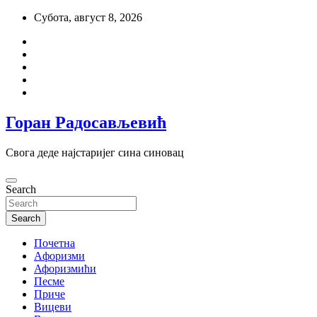
Skip
Субота, август 8, 2026
to
content
Горан Радосављевић
Свога деде најстаријег сина синовац
Search
Search
Почетна
Aфоризми
Афоризмићи
Песме
Приче
Вицеви