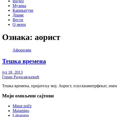
Видео
Музика
Карикатуре
Драме
Вести
О мени
Ознака:
аорист
Aфоризми
Тешка времена
јул 18, 2013
Горан Радосављевић
Тешка времена, пријатељу мој. Аорист, плусквамперфекат, им
Моји омиљени сајтови
Minut priče
Majamigo
Lakapana