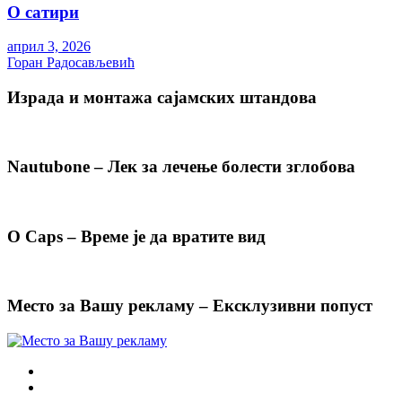
О сатири
април 3, 2026
Горан Радосављевић
Израда и монтажа сајамских штандова
Nautubone – Лек за лечење болести зглобова
O Caps – Време је да вратите вид
Место за Вашу рекламу – Ексклузивни попуст