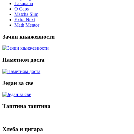
Lakapana
O Caps
Matcha Slim
Extra Next
Math Mentor
Зачин књижевности
Паметном доста
Један за све
Таштина таштина
Хлеба и цигара