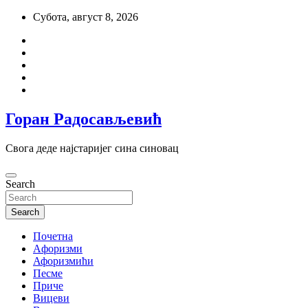
Skip
Субота, август 8, 2026
to
content
Горан Радосављевић
Свога деде најстаријег сина синовац
Search
Search
Почетна
Aфоризми
Афоризмићи
Песме
Приче
Вицеви