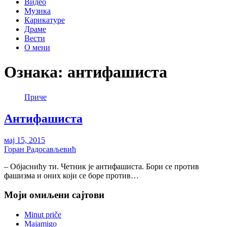
Видео
Музика
Карикатуре
Драме
Вести
О мени
Ознака:
антифашиста
Приче
Антифашиста
мај 15, 2015
Горан Радосављевић
– Објаснићу ти. Четник је антифашиста. Бори се против
фашизма и оних који се боре против…
Моји омиљени сајтови
Minut priče
Majamigo