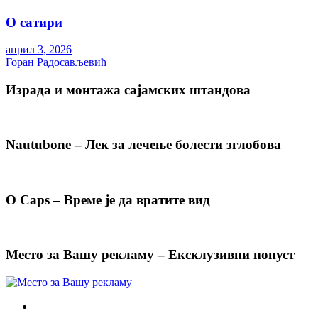
О сатири
април 3, 2026
Горан Радосављевић
Израда и монтажа сајамских штандова
Nautubone – Лек за лечење болести зглобова
O Caps – Време је да вратите вид
Место за Вашу рекламу – Ексклузивни попуст