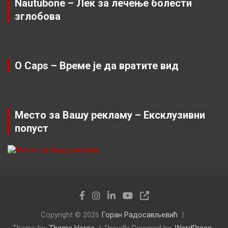
Nautubone – Лек за лечење болести
зглобова
O Caps – Време је да вратите вид
Место за Вашу рекламу – Ексклузивни
попуст
Copyright © 2026
Горан Радосављевић
Theme by:
Theme Horse
Proudly Powered by:
WordPress