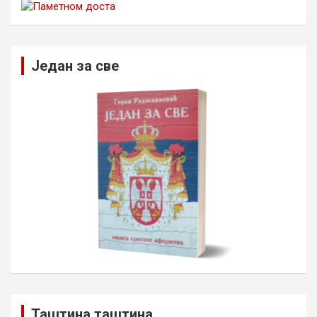
Један за све
Таштина таштина