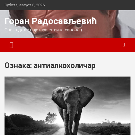
Skip
Субота, август 8, 2026
to
content
Горан Радосављевић
Свога деде најстаријег сина синовац
Ознака:
антиалкохоличар