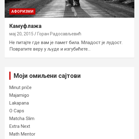
AФОРИЗМИ
Камуфлажа
мај 20, 2015
Горан Радосављевић
Не питајте где вам је памет била. Младост је лудост.
Повратите веру у људе и изгубићете…
Моји омиљени сајтови
Minut priče
Majamigo
Lakapana
O Caps
Matcha Slim
Extra Next
Math Mentor