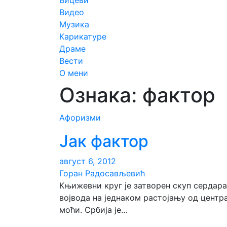
Вицеви
Видео
Музика
Карикатуре
Драме
Вести
О мени
Ознака:
фактор
Aфоризми
Јак фактор
август 6, 2012
Горан Радосављевић
Књижевни круг је затворен скуп сердара
војвода на једнаком растојању од центр
моћи. Србија је…