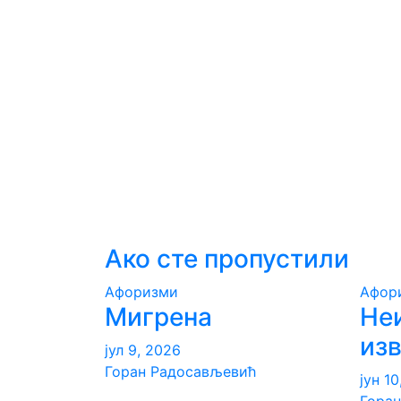
Ако сте пропустили
Aфоризми
Aфор
Мигрена
Не
из
јул 9, 2026
Горан Радосављевић
јун 1
Гора