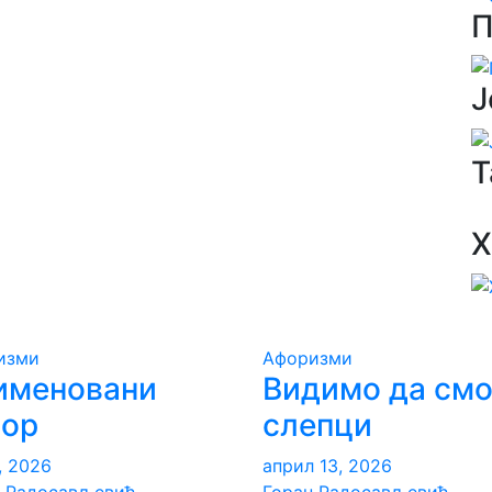
П
Ј
Т
Х
изми
Aфоризми
именовани
Видимо да см
вор
слепци
0, 2026
април 13, 2026
н Радосављевић
Горан Радосављевић