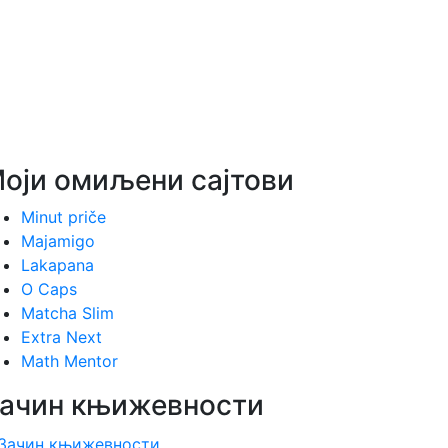
оји омиљени сајтови
Minut priče
Majamigo
Lakapana
O Caps
Matcha Slim
Extra Next
Math Mentor
ачин књижевности