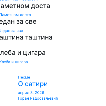
аметном доста
едан за све
аштина таштина
леба и цигара
Песме
о
О сатири
април 3, 2026
Горан Радосављевић