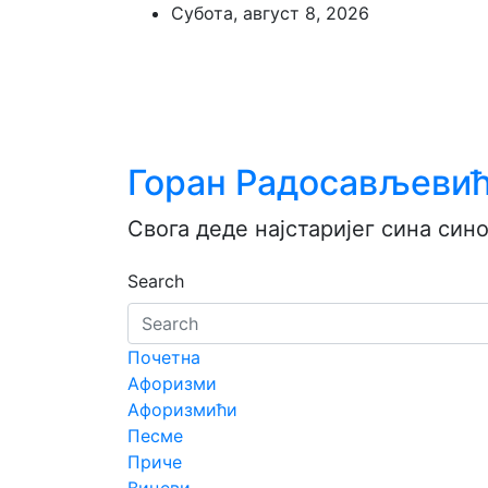
Skip
Субота, август 8, 2026
to
content
Горан Радосављеви
Свога деде најстаријег сина син
Search
Почетна
Aфоризми
Афоризмићи
Песме
Приче