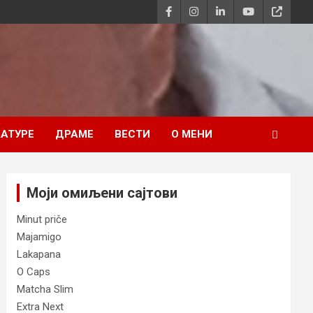
АТУРЕ
ДРАМЕ
ВЕСТИ
О МЕНИ
Моји омиљени сајтови
Minut priče
Majamigo
Lakapana
O Caps
Matcha Slim
Extra Next