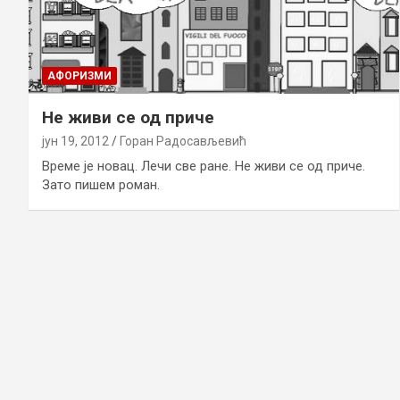
AФОРИЗМИ
Не живи се од приче
јун 19, 2012
Горан Радосављевић
Време је новац. Лечи све ране. Не живи се од приче.
Зато пишем роман.