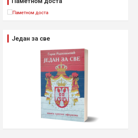
Паметном доста
Један за све