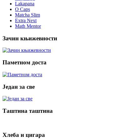
Lakapana
O Caps
Matcha Slim
Extra Next
Math Mentor
Зачин књижевности
Паметном доста
Један за све
Таштина таштина
Хлеба и цигара