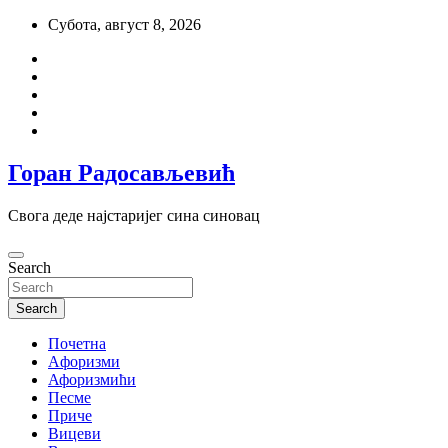
Skip
Субота, август 8, 2026
to
content
Горан Радосављевић
Свога деде најстаријег сина синовац
Search
Search
Почетна
Aфоризми
Афоризмићи
Песме
Приче
Вицеви