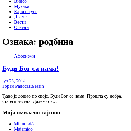
Видео
Музика
Карикатуре
Драме
Вести
О мени
Ознака:
родбина
Aфоризми
Буди Бог са нама!
јул 23, 2014
Горан Радосављевић
Ђаво је дошао по своје. Буди Бог са нама! Прошла су добра,
стара времена. Далеко су…
Моји омиљени сајтови
Minut priče
Majamigo