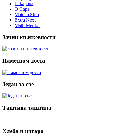
Lakapana
O Caps
Matcha Slim
Extra Next
Math Mentor
Зачин књижевности
Паметном доста
Један за све
Таштина таштина
Хлеба и цигара