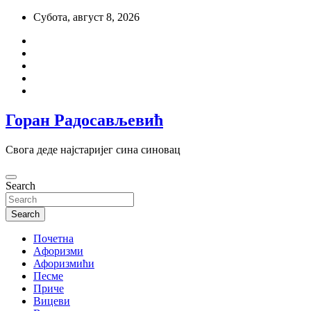
Skip
Субота, август 8, 2026
to
content
Горан Радосављевић
Свога деде најстаријег сина синовац
Search
Search
Почетна
Aфоризми
Афоризмићи
Песме
Приче
Вицеви