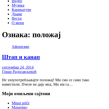
Видео
Музика
Карикатуре
Драме
Вести
О мени
Ознака:
положај
Aфоризми
Штап и канап
септембар 24, 2014
Горан Радосављевић
Не злоупотребљавајте положај! Ми смо се само тако
наместили. Пчеле не дају мед. Ми им га…
Моји омиљени сајтови
Minut priče
Majamigo