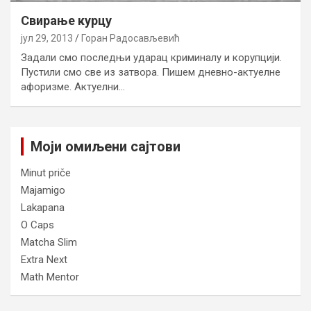
Свирање курцу
јул 29, 2013
Горан Радосављевић
Задали смо последњи ударац криминалу и корупцији.
Пустили смо све из затвора. Пишем дневно-актуелне
афоризме. Актуелни…
Моји омиљени сајтови
Minut priče
Majamigo
Lakapana
O Caps
Matcha Slim
Extra Next
Math Mentor