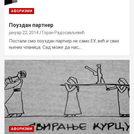
AФОРИЗМИ
Поуздан партнер
јануар 22, 2014
Горан Радосављевић
Постали смо поуздан партнер не само ЕУ, већ и свих
њених чланица. Сад може да нас,…
AФОРИЗМИ