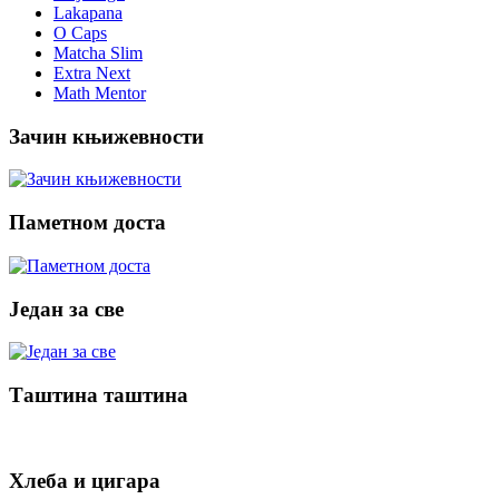
Lakapana
O Caps
Matcha Slim
Extra Next
Math Mentor
Зачин књижевности
Паметном доста
Један за све
Таштина таштина
Хлеба и цигара