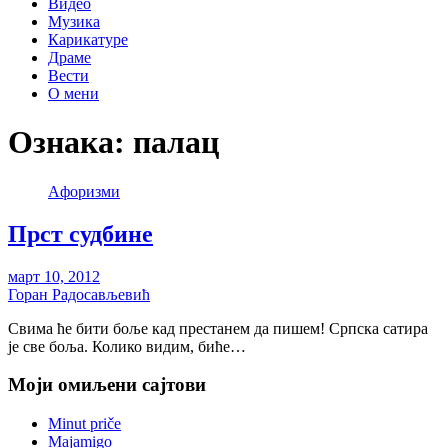
Видео
Музика
Карикатуре
Драме
Вести
О мени
Ознака:
палац
Aфоризми
Прст судбине
март 10, 2012
Горан Радосављевић
Свима ће бити боље кад престанем да пишем! Српска сатира
је све боља. Колико видим, биће…
Моји омиљени сајтови
Minut priče
Majamigo