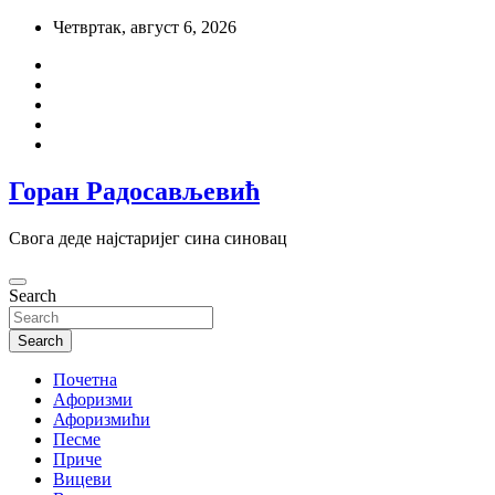
Skip
Четвртак, август 6, 2026
to
content
Горан Радосављевић
Свога деде најстаријег сина синовац
Search
Search
Почетна
Aфоризми
Афоризмићи
Песме
Приче
Вицеви