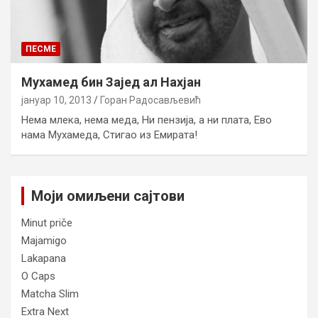
ПЕСМЕ
Мухамед бин Зајед ал Нахјан
јануар 10, 2013
Горан Радосављевић
Нема млека, нема меда, Ни пензија, а ни плата, Ево
нама Мухамеда, Стигао из Емирата!
Моји омиљени сајтови
Minut priče
Majamigo
Lakapana
O Caps
Matcha Slim
Extra Next