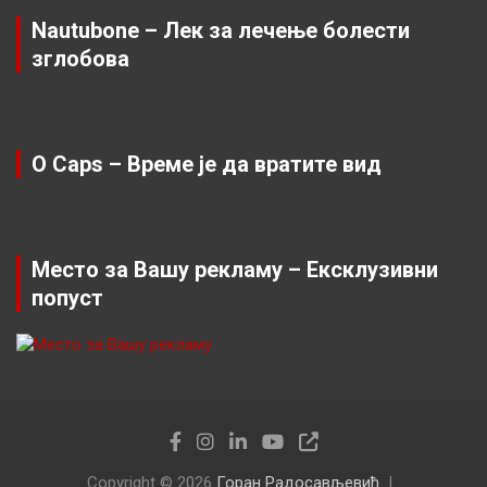
Nautubone – Лек за лечење болести
зглобова
O Caps – Време је да вратите вид
Место за Вашу рекламу – Ексклузивни
попуст
Copyright © 2026
Горан Радосављевић