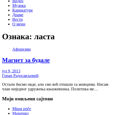
Видео
Музика
Карикатуре
Драме
Вести
О мени
Ознака:
ласта
Aфоризми
Магнет за будале
јул 9, 2013
Горан Радосављевић
Остали бисмо овде, али смо већ отишли са живцима. Нисам
члан ниједног удружења књижевника. Политика ме…
Моји омиљени сајтови
Minut priče
Majamigo