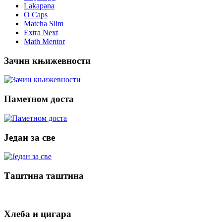
Lakapana
O Caps
Matcha Slim
Extra Next
Math Mentor
Зачин књижевности
Паметном доста
Један за све
Таштина таштина
Хлеба и цигара