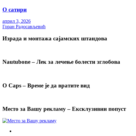
О сатири
април 3, 2026
Горан Радосављевић
Израда и монтажа сајамских штандова
Nautubone – Лек за лечење болести зглобова
O Caps – Време је да вратите вид
Место за Вашу рекламу – Ексклузивни попуст