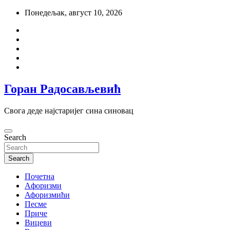
Skip
Понедељак, август 10, 2026
to
content
Горан Радосављевић
Свога деде најстаријег сина синовац
Search
Search
Почетна
Aфоризми
Афоризмићи
Песме
Приче
Вицеви