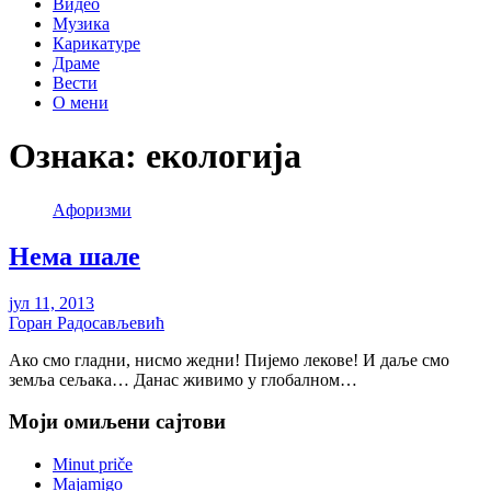
Видео
Музика
Карикатуре
Драме
Вести
О мени
Ознака:
екологија
Aфоризми
Нема шале
јул 11, 2013
Горан Радосављевић
Ако смо гладни, нисмо жедни! Пијемо лекове! И даље смо
земља сељака… Данас живимо у глобалном…
Моји омиљени сајтови
Minut priče
Majamigo