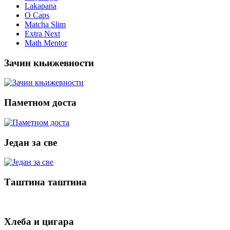
Lakapana
O Caps
Matcha Slim
Extra Next
Math Mentor
Зачин књижевности
Паметном доста
Један за све
Таштина таштина
Хлеба и цигара