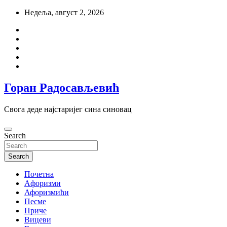
Skip
Недеља, август 2, 2026
to
content
Горан Радосављевић
Свога деде најстаријег сина синовац
Search
Search
Почетна
Aфоризми
Афоризмићи
Песме
Приче
Вицеви