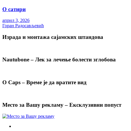
О сатири
април 3, 2026
Горан Радосављевић
Израда и монтажа сајамских штандова
Nautubone – Лек за лечење болести зглобова
O Caps – Време је да вратите вид
Место за Вашу рекламу – Ексклузивни попуст