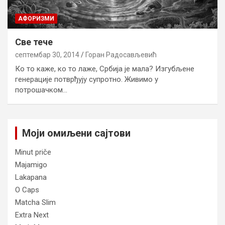
AФОРИЗМИ
Све тече
септембар 30, 2014
Горан Радосављевић
Ко то каже, ко то лаже, Србија је мала? Изгубљене
генерације потврђују супротно. Живимо у
потрошачком…
Моји омиљени сајтови
Minut priče
Majamigo
Lakapana
O Caps
Matcha Slim
Extra Next