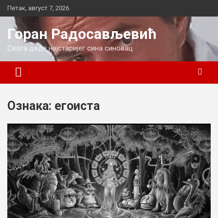
Skip
Петак, август 7, 2026
to
content
Горан Радосављевић
Свога деде најстаријег сина синовац
Ознака:
егоиста