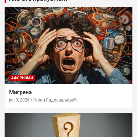
AФОРИЗМИ
Мигрена
јул 9, 2026
Горан Радосављевић