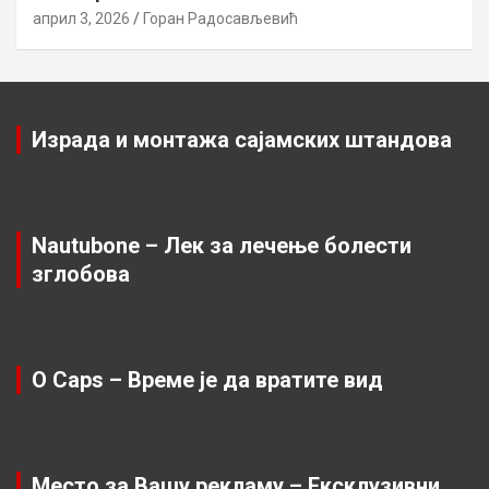
април 3, 2026
Горан Радосављевић
Израда и монтажа сајамских штандова
Nautubone – Лек за лечење болести
зглобова
O Caps – Време је да вратите вид
Место за Вашу рекламу – Ексклузивни