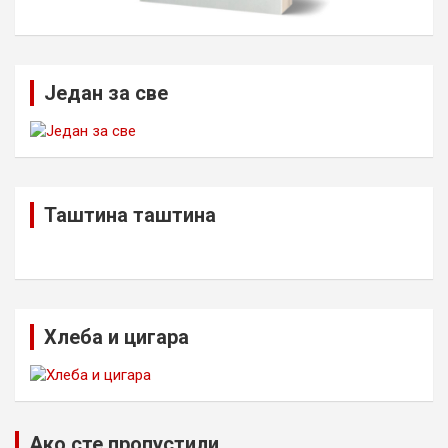
Један за све
Таштина таштина
Хлеба и цигара
Ако сте пропустили