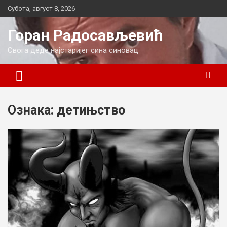
Skip
Субота, август 8, 2026
to
content
Горан Радосављевић
Свога деде најстаријег сина синовац
Ознака:
детињство