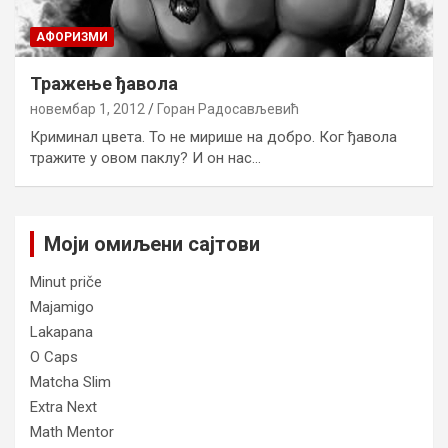
AФОРИЗМИ
Тражење ђавола
новембар 1, 2012
Горан Радосављевић
Криминал цвета. То не мирише на добро. Ког ђавола
тражите у овом паклу? И он нас…
Моји омиљени сајтови
Minut priče
Majamigo
Lakapana
O Caps
Matcha Slim
Extra Next
Math Mentor