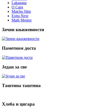
Lakapana
O Caps
Matcha Slim
Extra Next
Math Mentor
Зачин књижевности
Паметном доста
Један за све
Таштина таштина
Хлеба и цигара