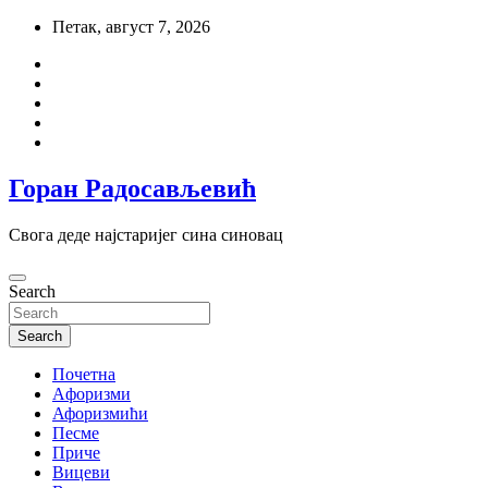
Skip
Петак, август 7, 2026
to
content
Горан Радосављевић
Свога деде најстаријег сина синовац
Search
Search
Почетна
Aфоризми
Афоризмићи
Песме
Приче
Вицеви