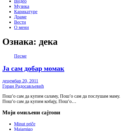
Видео
Музика
Карикатуре
Драме
Вести
О мени
Ознака:
дека
Песме
Ја сам добар момак
децембар 20, 2011
Горан Радосављевић
Пош’о сам да купим саламу, Пош’о сам да послушам маму.
Пош’о сам да купим кобају, Пош’о…
Моји омиљени сајтови
Minut priče
Majamigo