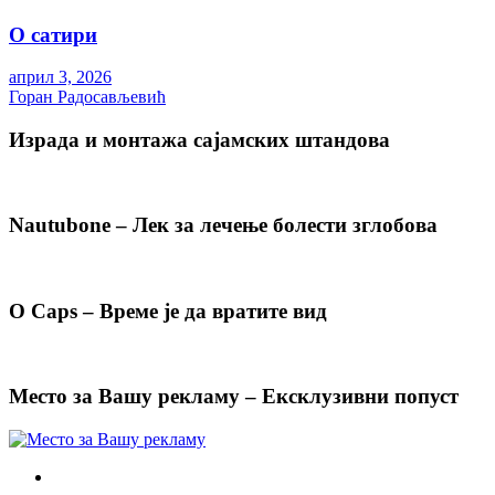
О сатири
април 3, 2026
Горан Радосављевић
Израда и монтажа сајамских штандова
Nautubone – Лек за лечење болести зглобова
O Caps – Време је да вратите вид
Место за Вашу рекламу – Ексклузивни попуст