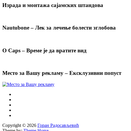
Израда и монтажа сајамских штандова
Nautubone – Лек за лечење болести зглобова
O Caps – Време је да вратите вид
Место за Вашу рекламу – Ексклузивни попуст
Copyright © 2026
Горан Радосављевић
Theme by:
Theme Horse