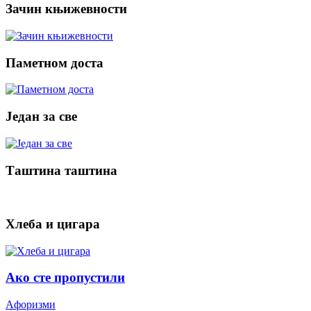
Зачин књижевности
Паметном доста
Један за све
Таштина таштина
Хлеба и цигара
Ако сте пропустили
Aфоризми