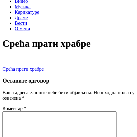
Видео
Музика
Карикатуре
Драме
Вести
О мени
Срећа прати храбре
Кретање
Срећа прати храбре
чланка
Оставите одговор
Ваша адреса е-поште неће бити објављена.
Неопходна поља су
означена
*
Коментар
*