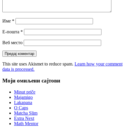
Име
*
Е-пошта
*
Веб место
This site uses Akismet to reduce spam.
Learn how your comment
data is processed.
Моји омиљени сајтови
Minut priče
Majamigo
Lakapana
O Caps
Matcha Slim
Extra Next
Math Mentor