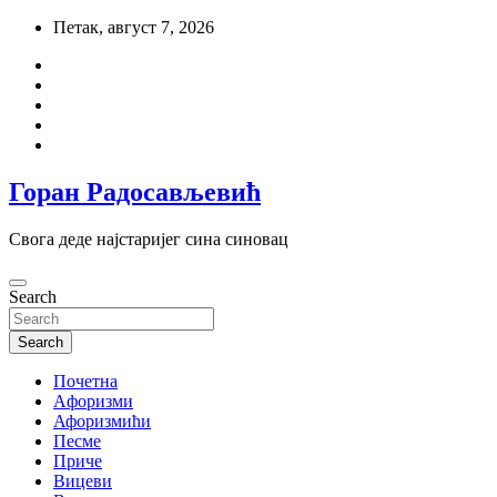
Skip
Петак, август 7, 2026
to
content
Горан Радосављевић
Свога деде најстаријег сина синовац
Search
Search
Почетна
Aфоризми
Афоризмићи
Песме
Приче
Вицеви