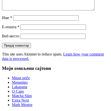
Име
*
Е-пошта
*
Веб место
This site uses Akismet to reduce spam.
Learn how your comment
data is processed.
Моји омиљени сајтови
Minut priče
Majamigo
Lakapana
O Caps
Matcha Slim
Extra Next
Math Mentor