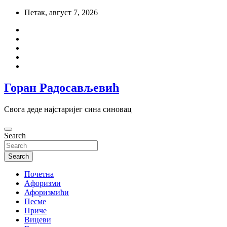
Skip
Петак, август 7, 2026
to
content
Горан Радосављевић
Свога деде најстаријег сина синовац
Search
Search
Почетна
Aфоризми
Афоризмићи
Песме
Приче
Вицеви