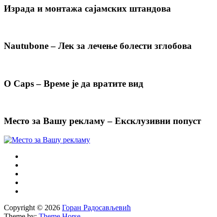
Израда и монтажа сајамских штандова
Nautubone – Лек за лечење болести зглобова
O Caps – Време је да вратите вид
Место за Вашу рекламу – Ексклузивни попуст
Copyright © 2026
Горан Радосављевић
Theme by:
Theme Horse