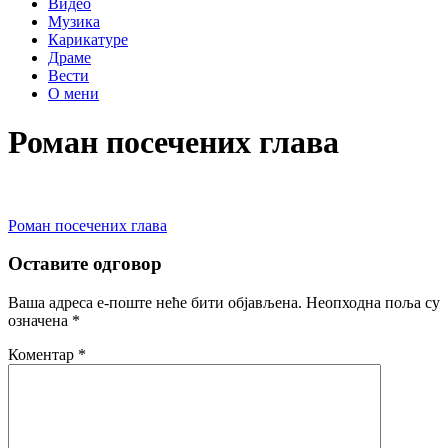
Видео
Музика
Карикатуре
Драме
Вести
О мени
Роман посечених глава
Кретање
Роман посечених глава
чланка
Оставите одговор
Ваша адреса е-поште неће бити објављена.
Неопходна поља су
означена
*
Коментар
*