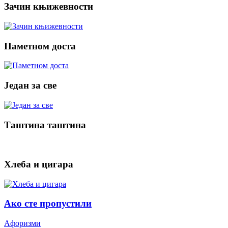
Зачин књижевности
Паметном доста
Један за све
Таштина таштина
Хлеба и цигара
Ако сте пропустили
Aфоризми