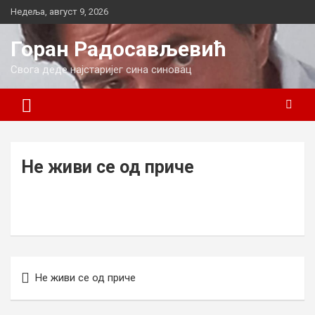
Skip
Недеља, август 9, 2026
to
content
Горан Радосављевић
Свога деде најстаријег сина синовац
Не живи се од приче
Кретање
Не живи се од приче
чланка