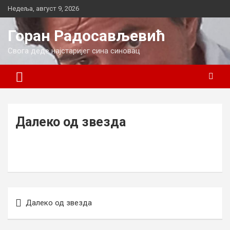
Skip
Недеља, август 9, 2026
to
content
Горан Радосављевић
Свога деде најстаријег сина синовац
Далеко од звезда
Кретање
Далеко од звезда
чланка